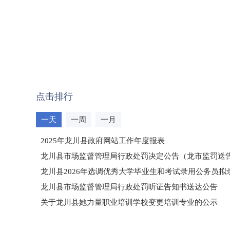
点击排行
一天
一周
一月
2025年龙川县政府网站工作年度报表
龙川县市场监督管理局行政处罚决定公告（龙市监罚送告〔2
龙川县2026年选调优秀大学毕业生和考试录用公务员
龙川县市场监督管理局行政处罚听证告知书送达公告
（龙市监罚送告〔2026〕71号）
关于龙川县她力量职业培训学校变更培训专业的公示
2025年龙川县国有资产事务中心部门所监管国有企业负