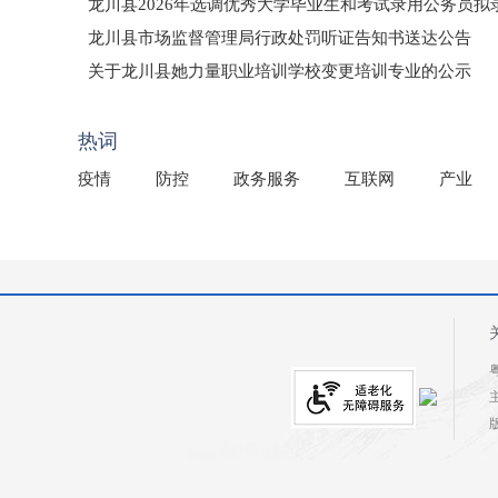
龙川县2026年选调优秀大学毕业生和考试录用公务员
龙川县市场监督管理局行政处罚听证告知书送达公告
（龙市监罚送告〔2026〕71号）
关于龙川县她力量职业培训学校变更培训专业的公示
2025年龙川县国有资产事务中心部门所监管国有企业负
热词
疫情
防控
政务服务
互联网
产业
粤