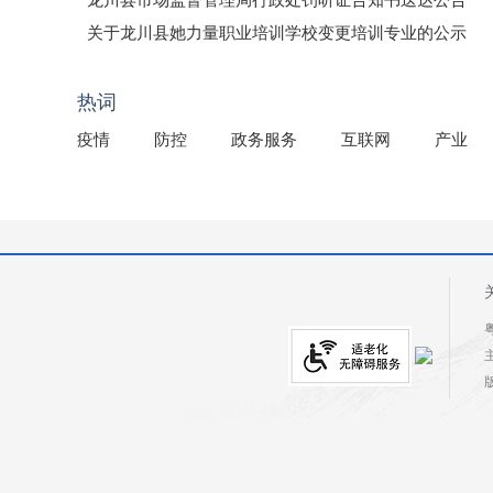
龙川县市场监督管理局行政处罚听证告知书送达公告
（龙市监罚送告〔2026〕71号）
关于龙川县她力量职业培训学校变更培训专业的公示
2025年龙川县国有资产事务中心部门所监管国有企业负
热词
疫情
防控
政务服务
互联网
产业
粤