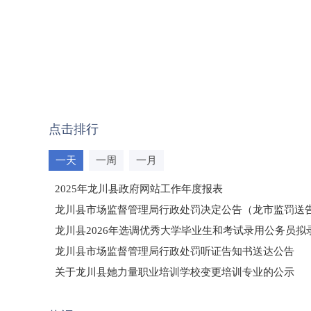
点击排行
一天
一周
一月
2025年龙川县政府网站工作年度报表
龙川县市场监督管理局行政处罚决定公告（龙市监罚送告〔2
龙川县2026年选调优秀大学毕业生和考试录用公务员
龙川县市场监督管理局行政处罚听证告知书送达公告
（龙市监罚送告〔2026〕71号）
关于龙川县她力量职业培训学校变更培训专业的公示
2025年龙川县国有资产事务中心部门所监管国有企业负