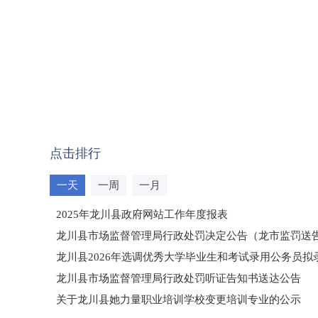
点击排行
一天
一周
一月
2025年龙川县政府网站工作年度报表
龙川县市场监督管理局行政处罚决定公告（龙市监罚送告〔2
龙川县2026年选调优秀大学毕业生和考试录用公务员
龙川县市场监督管理局行政处罚听证告知书送达公告
（龙市监罚送告〔2026〕71号）
关于龙川县她力量职业培训学校变更培训专业的公示