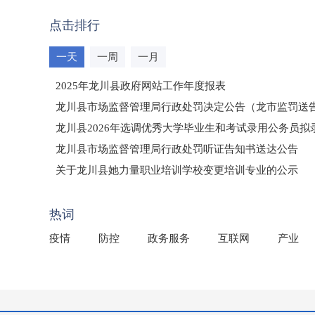
点击排行
一天
一周
一月
2025年龙川县政府网站工作年度报表
龙川县市场监督管理局行政处罚决定公告（龙市监罚送告〔2
龙川县2026年选调优秀大学毕业生和考试录用公务员
龙川县市场监督管理局行政处罚听证告知书送达公告
（龙市监罚送告〔2026〕71号）
关于龙川县她力量职业培训学校变更培训专业的公示
2025年龙川县国有资产事务中心部门所监管国有企业负
热词
疫情
防控
政务服务
互联网
产业