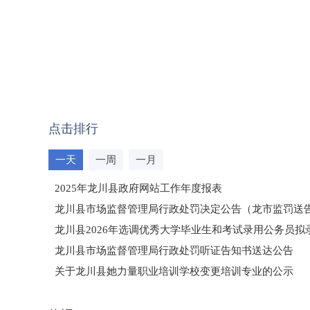
点击排行
一天
一周
一月
2025年龙川县政府网站工作年度报表
龙川县市场监督管理局行政处罚决定公告（龙市监罚送告〔2
龙川县2026年选调优秀大学毕业生和考试录用公务员
龙川县市场监督管理局行政处罚听证告知书送达公告
（龙市监罚送告〔2026〕71号）
关于龙川县她力量职业培训学校变更培训专业的公示
2025年龙川县国有资产事务中心部门所监管国有企业负