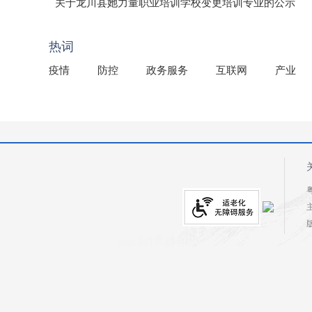
（龙市监罚送告〔2026〕71号）
关于龙川县她力量职业培训学校变更培训专业的公示
2025年龙川县国有资产事务中心部门所监管国有企业负
热词
疫情
防控
政务服务
互联网
产业
粤