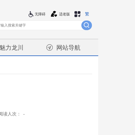
繁
站群导航
无障碍
适老版
魅力龙川
网站导航
阅读人次：
-