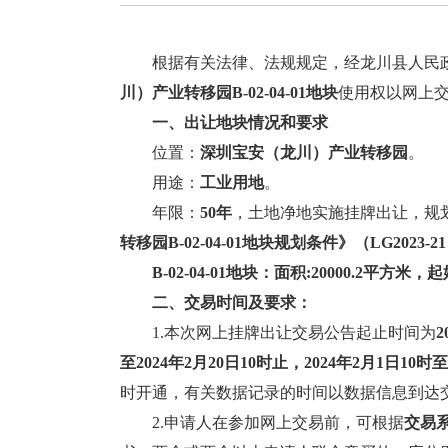
根据有关法律、法规规定，经龙川县人民
川）产业转移园
B-02-04-01
地块
使用权以网上
一、
出让地块情况和要求
位置：
深圳宝安（龙川）产业转移园
。
用途：
工业用地
。
年限：
50年
，土地净地实施挂牌出让，规
转移园
B-02-04-01
地块
规划条件
》
（
LG2023-21
B-02-04-01
地块
：面积
:
20000.2
平方米，
起
二、交易时间及要求：
1.本次网上挂牌出让交易公告起止时间为
2
至20
24
年
2
月
20
日1
0
时止，
20
24
年
2
月
1
日
10
时至
时开通，有关数据记录的时间以数据信息到达
2.申请人在参加网上交易前，可根据
交易