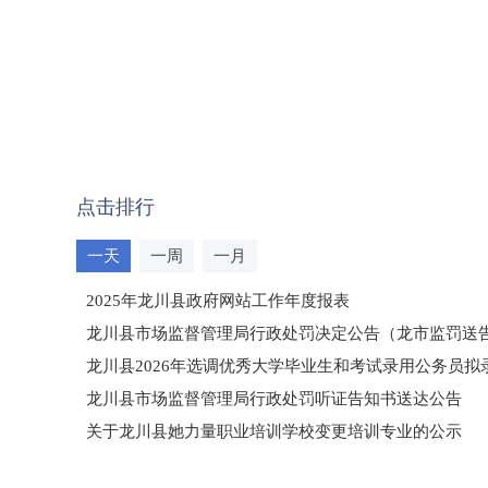
点击排行
一天
一周
一月
2025年龙川县政府网站工作年度报表
龙川县市场监督管理局行政处罚决定公告（龙市监罚送告〔2
龙川县2026年选调优秀大学毕业生和考试录用公务员
龙川县市场监督管理局行政处罚听证告知书送达公告
（龙市监罚送告〔2026〕71号）
关于龙川县她力量职业培训学校变更培训专业的公示
2025年龙川县国有资产事务中心部门所监管国有企业负