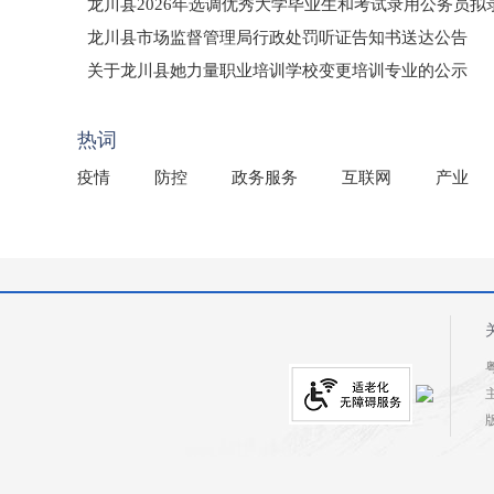
龙川县2026年选调优秀大学毕业生和考试录用公务员
龙川县市场监督管理局行政处罚听证告知书送达公告
（龙市监罚送告〔2026〕71号）
关于龙川县她力量职业培训学校变更培训专业的公示
2025年龙川县国有资产事务中心部门所监管国有企业负
热词
疫情
防控
政务服务
互联网
产业
粤