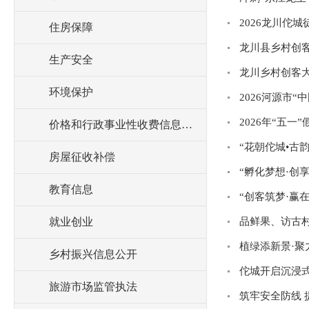
2026龙川佗
住房保障
龙川县乡村创
生产安全
龙川乡村创客大
环境保护
2026河源市“
2026年“五
价格和行政事业性收费信息公开
“花朝佗城•古
房屋征收补偿
“孵化梦想·创享
教育信息
“创客筑梦·赢在
就业创业
品鲜果、访古
植绿添新景·聚
乡村振兴信息公开
佗城开启沉浸式
旅游市场监管执法
筑牢安全防线 