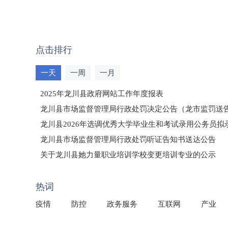
点击排行
一天
一周
一月
2025年龙川县政府网站工作年度报表
龙川县市场监督管理局行政处罚决定公告（龙市监罚送告〔2
龙川县2026年选调优秀大学毕业生和考试录用公务员
龙川县市场监督管理局行政处罚听证告知书送达公告
（龙市监罚送告〔2026〕71号）
关于龙川县她力量职业培训学校变更培训专业的公示
2025年龙川县国有资产事务中心部门所监管国有企业负
热词
疫情
防控
政务服务
互联网
产业