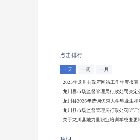
点击排行
一天
一周
一月
2025年龙川县政府网站工作年度报表
龙川县市场监督管理局行政处罚决定公告
龙川县2026年选调优秀大学毕业生
龙川县市场监督管理局行政处罚听证
（龙市监罚送告〔2026〕71号）
关于龙川县她力量职业培训学校变更
2025年龙川县国有资产事务中心部
热词