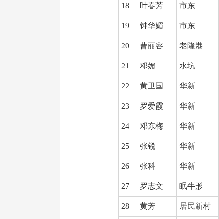
18
叶春芳
市东
19
钟华媚
市东
20
曹丽容
老隆港
21
邓媚
水坑
22
黄卫国
华新
23
罗爱霞
华新
24
邓东梅
华新
25
张锐
华新
26
张科
华新
27
罗志文
眠牛形
28
黄芳
居民新村