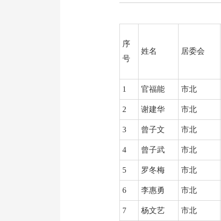
序
姓名
居委会
号
1
官福能
市北
2
谢建华
市北
3
曾子文
市北
4
曾子武
市北
5
罗冬梅
市北
6
李惠勇
市北
7
杨文艺
市北