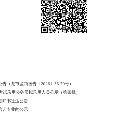
（龙市监罚送告〔2026〕36-70号）
和考试录用公务员拟录用人员公示（第四批）
告知书送达公告
培训专业的公示
门所监管国有企业负责人薪酬信息披露