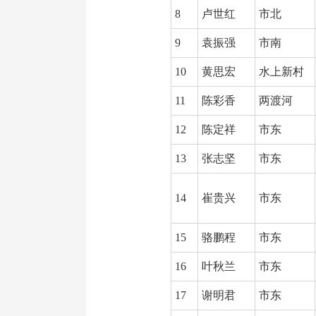
8
卢世红
市北
9
袁振强
市南
10
黄思宏
水上新村
11
陈彩香
两渡河
12
陈定祥
市东
13
张志坚
市东
14
崔贵兴
市东
15
骆鹏程
市东
16
叶秋兰
市东
17
谢明君
市东