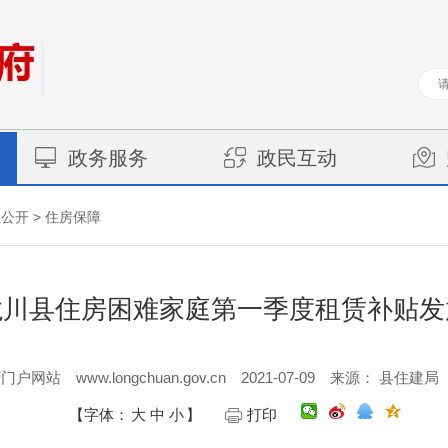
政务服务
政民互动
>
息公开
住房保障
龙川县住房困难家庭第一季度租赁补贴发
www.longchuan.gov.cn
2021-07-09
府门户网站
来源： 县住建局
【字体：
大
中
小
】
打印