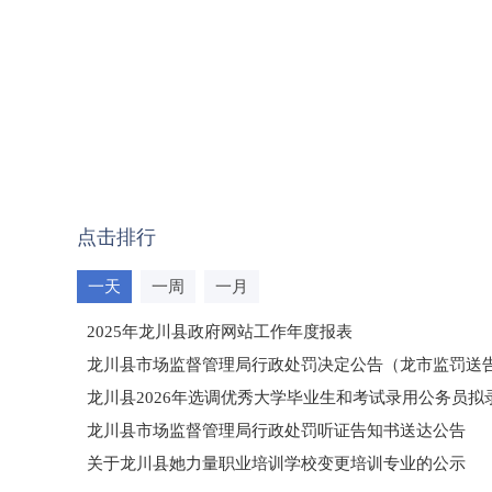
点击排行
一天
一周
一月
2025年龙川县政府网站工作年度报表
龙川县市场监督管理局行政处罚决定公告（龙市监罚送告〔2
龙川县2026年选调优秀大学毕业生和考试录用公务员
龙川县市场监督管理局行政处罚听证告知书送达公告
（龙市监罚送告〔2026〕71号）
关于龙川县她力量职业培训学校变更培训专业的公示