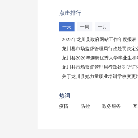
点击排行
一天
一周
一月
2025年龙川县政府网站工作年度报表
龙川县市场监督管理局行政处罚决定公告
龙川县2026年选调优秀大学毕业生
龙川县市场监督管理局行政处罚听证
（龙市监罚送告〔2026〕71号）
关于龙川县她力量职业培训学校变更
2025年龙川县国有资产事务中心部
热词
疫情
防控
政务服务
互