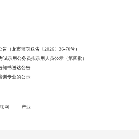
（龙市监罚送告〔2026〕36-70号）
和考试录用公务员拟录用人员公示（第四批）
告知书送达公告
培训专业的公示
门所监管国有企业负责人薪酬信息披露
联网
产业