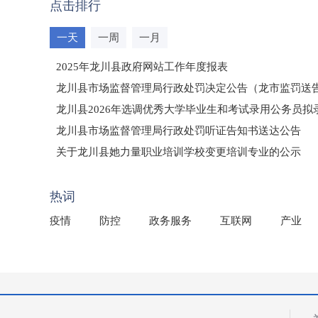
点击排行
一天
一周
一月
2025年龙川县政府网站工作年度报表
龙川县市场监督管理局行政处罚决定公告（龙市监罚送告〔2
龙川县2026年选调优秀大学毕业生和考试录用公务员
龙川县市场监督管理局行政处罚听证告知书送达公告
（龙市监罚送告〔2026〕71号）
关于龙川县她力量职业培训学校变更培训专业的公示
2025年龙川县国有资产事务中心部门所监管国有企业负
热词
疫情
防控
政务服务
互联网
产业