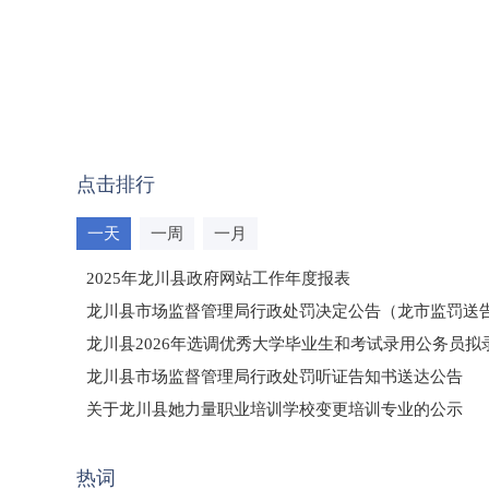
点击排行
一天
一周
一月
2025年龙川县政府网站工作年度报表
龙川县市场监督管理局行政处罚决定公告（龙市监罚送告〔2
龙川县2026年选调优秀大学毕业生和考试录用公务员
龙川县市场监督管理局行政处罚听证告知书送达公告
（龙市监罚送告〔2026〕71号）
关于龙川县她力量职业培训学校变更培训专业的公示
2025年龙川县国有资产事务中心部门所监管国有企业负
热词