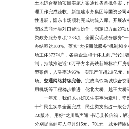
土地综合整治项目实施方案通过省首批备案，
理工作完成验收。新组建水务集团等国资公司
性进展，隆东市场顺利完成纳统入库。开展农村
安区营商环境对口帮扶协作，制定13方面29项
类政务服务事项1233项，全面实现政务服务“一
办结率达100%。落实“大招商优服务”机制和
场主体37374户，各类企业和个体工商户分别增长12
制，持续推进近10万平方米高铁新城标准厂房
型案例，入驻率达95%，实现产值超2.9亿元
场。
交通网络持续完善。
完成高铁新城综合交
用机场等工程稳步推进，佗北大桥、越王大桥等
一年来，我们以办好民生实事为牵引，坚定
十件民生实事全面完成，民生类支出占一般公共
2.0版本、用好“龙川民声通”书记县长信箱，解
分别提高到每人每月915元、701元，城乡特困