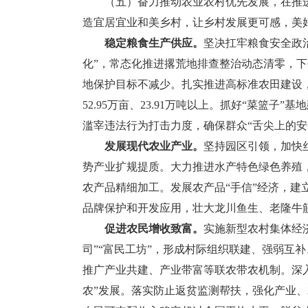
（五）奋力推动农业农村优先发展，在推进乡
造宜居宜业和美乡村，让乡村发展更可感，美
稳定粮食生产供应。
坚决扛牢粮食安全政
化”，常态化推进撂荒地排查整治动态清零，下
地保护目标不减少。扎实推进高标准农田建设
52.95万亩、23.91万吨以上。抓好“菜篮
滥宰违法行为打击力度，确保群众“舌尖上的安
发展现代农业产业。
坚持园区引领，加快
势产业扩规提质。大力推进水产特色绿色养殖
农产品精细加工。发展农产品“手信”经济，建
品牌保护和开发应用，壮大龙川鱼生、老隆牛
促进农民增收致富。
实施新型农村集体经
司”“富民工坊”，形成村际组织联建、强弱互
推广产业共建、产业带富等联农带农机制。深入
农”发展。落实防止返贫监测帮扶，强化产业