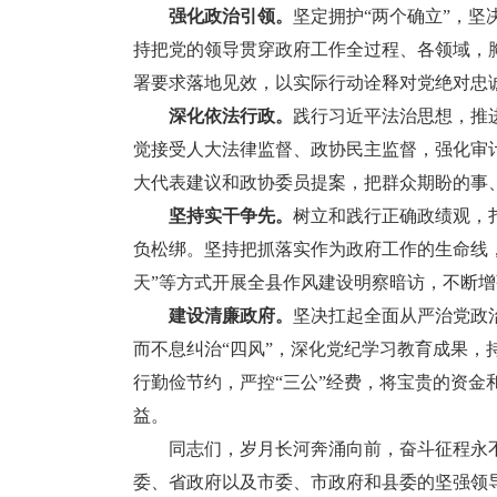
强化政治引领。
坚定拥护“两个确立”，坚
持把党的领导贯穿政府工作全过程、各领域，胸
署要求落地见效，以实际行动诠释对党绝对忠
深化依法行政。
践行习近平法治思想，推
觉接受人大法律监督、政协民主监督，强化审
大代表建议和政协委员提案，把群众期盼的事
坚持实干争先。
树立和践行正确政绩观，
负松绑。坚持把抓落实作为政府工作的生命线
天”等方式开展全县作风建设明察暗访，不断
建设清廉政府。
坚决扛起全面从严治党政
而不息纠治“四风”，深化党纪学习教育成果，
行勤俭节约，严控“三公”经费，将宝贵的资
益。
同志们，‌岁月长河奔涌向前，奋斗征程永不
委、省政府以及市委、市政府和县委的坚强领导