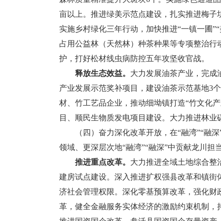
亩以上。推进绿美示范点建设，扎实推进梅子
实施乡村绿化三年行动，加快推进“一镇一圃”
占用公益林（天然林）种茶种果等专项整治行
护，打好松材线虫病防控五年攻坚收官战。
释放生态效益。
大力发展油茶产业，完成油
产业发展示范奖补项目，建设油茶示范基地3
材、竹工艺品企业，推动细坳镇打造“竹文化
目、顺民生物质发电项目建设。大力推进林业
（四）奋力深化改革开放，在“融湾”“融深
领域、更深层次地“融湾”“融深”中贡献龙川
推进重点改革。
大力推进全域土地综合整
建房试点建设。深入推进扩权强县改革和镇街
济社会管理权限。深化零基预算改革，强化财
革，健全金融服务实体经济的激励约束机制，