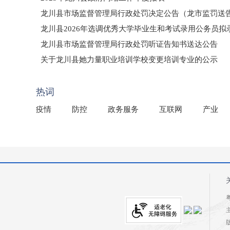
龙川县市场监督管理局行政处罚决定公告（龙市监罚送告〔2
龙川县2026年选调优秀大学毕业生和考试录用公务员
龙川县市场监督管理局行政处罚听证告知书送达公告
（龙市监罚送告〔2026〕71号）
关于龙川县她力量职业培训学校变更培训专业的公示
2025年龙川县国有资产事务中心部门所监管国有企业负
热词
疫情
防控
政务服务
互联网
产业
粤