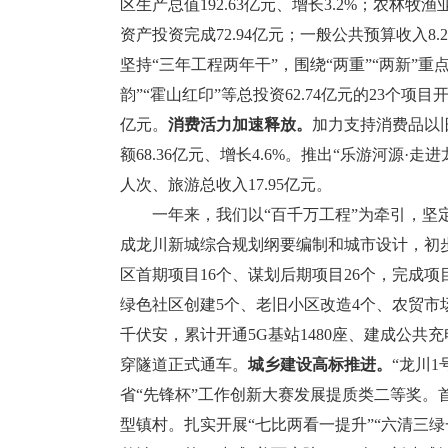
区生产总值192.63亿元、增长3.2%；农林牧渔业
资产投资完成72.94亿元；一般公共预算收入8.2
坚持“三年工程两年干”，围绕“两重”“两新”重点
韵”“霍山红印”等总投资62.74亿元的23个
亿元。
消费活力加速释放。
加力支持消费品以
额68.36亿元、增长4.6%。推出“乐游河源·
人次、旅游总收入17.95亿元。
一年来，我们以“百千万工程”为牵引，坚定
成龙川新城综合规划纲要编制和城市设计，初
区首期项目16个、谋划后期项目26个，完成项目
绿色社区创建5个、老旧小区改造4个、农贸市场
千伏安，累计开通5G基站1480座、建成公共
穿隧道正式通车。
城乡建设高标推进。
“龙川
省“先锋杯”工作创新大赛发展提质类二等奖。
型镇村。扎实开展“七比两看一提升”“六清三