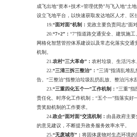
成飞出地“资本+技术+管理优势”与飞入地“土
设立飞地平台，以快速获取发达地区人才、区
19.
“面对面”机制：
党政主要负责同志“面对
20.
“7+2”：
“7”指道路交通安全、建筑施
网格化智慧管控体系建设以及常态化落实交通安
机制。
21.
农村“三大革命”：
农村垃圾、生活污水
22.
“三清三拆三整治”：
“三清”指清乱堆
告。“三整治”指整治垃圾乱扔乱放、整治污水
23.
“三重四化五个一”工作机制：
“三重”
责任化、时序化工作机制；“五个一”指落实
责奖励机制的工作要求。
24.
政企“面对面”交流机制：
由县政府主要
的意见建议，不断提升政务服务效率水平。
25.
“无废城市”：
将固体废物对生态环境的