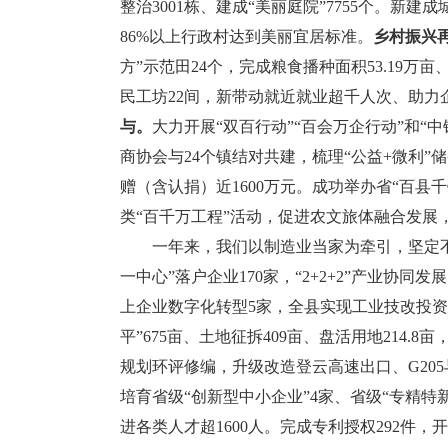
整治3001栋、建成“美丽庭院”7755个。新
86%以上行政村达到美丽宜居标准。
乡村振兴
方”示范田24个，完成粮食播种面积53.19万
民工坊22间，新带动就近就业超千人次、助力企业
与。
大力开展“双百行动”“百会万企行动”和“
商协会与24个镇结对共建，梳理“公益+微利”储备
赠（含认捐）近1600万元。成功举办省“百县
类“百千万工程”活动，促进农文旅体融合发展
一年来，我们以制造业当家为牵引，坚定不
一中心”落户企业170家，“2+2+2”产业协同
上企业数字化转型5家，全县实现工业技改投资4
平”675亩、土地征拆409亩、盘活用地214
规划环评修编，升级改造登云高速出口、G20
培育省级“创新型中小企业”4家、省级“专精特
进各类人才超1600人。完成专利授权292件，