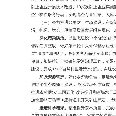
以上企业开展技术改造、10家次以上企业实施
企业梯次培育行动，实现高企存量32家、入库
（三）奋力推进绿美龙川生态建设，在促进人
污、扩绿、增长，厚植高质量发展绿色底色，加
深化污染防治。
以生态建设13个“必答题
督察任务整改，做好第三轮中央环保督察迎检
展“清漂”“清四乱”，确保国考断面优良率稳定
项目，加快推进丰稔镇礼堂河治理工程，清退
建设，完成324个自然村生活污水治理，实现农
加强资源管护。
强化水资源管理，推进枫
进能源生态园项目建设，强化垃圾分类宣传，
推进农村供水“三同五化”改造提升和新城水
加快宝峰石场等10座持证未开采矿山筹建，持
推进科学增绿。
精准提升森林质量，完成林分
森林质量精准提升大斑块6个。实施绿色通道品