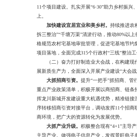
11个项目建设。扎实开展“6·30”助力乡村
上。
加快建设宜居宜业和美乡村。
持续推进农
拆三整治”“千塘万渠”清淤行动，推动80%以
格规范农村宅基地审批管理，促进宅基地节约集
项目落地，全面完成315个行政村“三线”整治
（二）奋力打好制造业大会战，在构建现代
展新质生产力，全面深入开展产业建设“大会战
大抓招商引资。
提升“一把手”抓招商、
重点产业政策清单，积极开展以商招商、链条
挥龙川新城开发建设重大机遇优势，精准链接
序转移招商引资对接平台，调动发挥11个招商
商环境，把广大的资源转化为发展优势。
大抓产业升级。
积极整合现有“4+1”主
主导产业。做强电子信息产业，发挥景旺电子