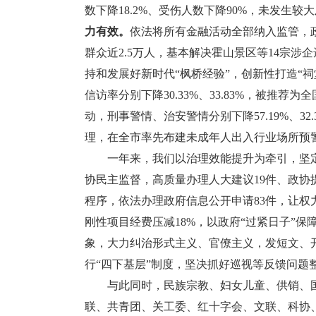
数下降18.2%、受伤人数下降90%，未发生
力有效。
依法将所有金融活动全部纳入监管，政
群众近2.5万人，基本解决霍山景区等14宗
持和发展好新时代“枫桥经验”，创新性打造“祠
信访率分别下降30.33%、33.83%，被
动，刑事警情、治安警情分别下降57.19%、
理，在全市率先布建未成年人出入行业场所预
一年来，我们以治理效能提升为牵引，坚定
协民主监督，高质量办理人大建议19件、政协提
程序，依法办理政府信息公开申请83件，让权
刚性项目经费压减18%，以政府“过紧日子”保
象，大力纠治形式主义、官僚主义，发短文、
行“四下基层”制度，坚决抓好巡视等反馈问题
与此同时，民族宗教、妇女儿童、供销、国
联、共青团、关工委、红十字会、文联、科协