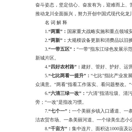
奋斗姿态，坚定信心、奋发有为，迎难而上、
推动龙川全面振兴，努力开创中国式现代化龙
名 词 解 释
1.
“两重”：
国家重大战略实施和重点领域
2.
“两新”：
大规模设备更新和消费品以旧
3.
“一带五区”：
“一带”指东江绿色发展示
新城片区。
4.
“四好农村路”：
建好、管好、护好、运
5.
“七比两看一提升”：
“七比”指比产业
众满意。“两看”指看工作落实、看问题整改。
6.
“六清三绿一改”：
“六清”指清垃圾、清
旁；“一改”是指改习惯。
7.
“七个一”：
一个美丽乡镇入口通道、一
洁农贸市场、一条美丽河道、一个绿美生态小
8.
“千亩方”：
集中连片、面积达1000亩及