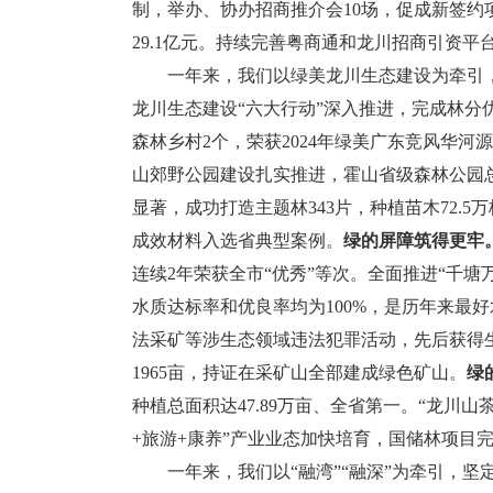
制，举办、协办招商推介会10场，促成新签约项
29.1亿元。持续完善粤商通和龙川招商引资平
一年来，我们以绿美龙川生态建设为牵引，坚
龙川生态建设“六大行动”深入推进，完成林分优化
森林乡村2个，荣获2024年绿美广东竞风华
山郊野公园建设扎实推进，霍山省级森林公园总
显著，成功打造主题林343片，种植苗木72.
成效材料入选省典型案例。
绿的屏障筑得更牢
连续2年荣获全市“优秀”等次。全面推进“千塘万
水质达标率和优良率均为100%，是历年来最
法采矿等涉生态领域违法犯罪活动，先后获得
1965亩，持证在采矿山全部建成绿色矿山。
绿
种植总面积达47.89万亩、全省第一。“龙川山
+旅游+康养”产业业态加快培育，国储林项目
一年来，我们以“融湾”“融深”为牵引，坚