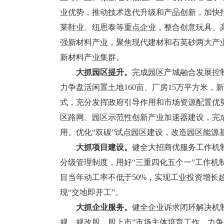
业优势，推动技术迭代升级和产品创新，加快
莱鞋业、纽恩泰等重点企业，整合创意玩具、
强新材料产业，聚焦现代建材和石英砂两大产
新材料产业集群。
大抓园区提升。
完成园区产城融合发展控
力争盘活闲置土地160亩、厂房15万平方米，
式，充分发挥政府引导作用和市场资源配置优
区路网、园区示范性创新产业加速器建设，完
用。优化“双碳”试点园区建设，改造园区能源
大抓项目建设。
健全大招商优服务工作机制
分级管理制度，用好“三重四化五个一”工作
目当年动工率不低于50%，实现工业投资增长
现“交地即开工”。
大抓企业服务。
健全企业诉求闭环解决机
规、规改股、股上市”市场主体培育工作，力争