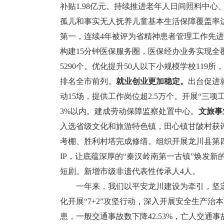
补贴1.98亿元。持续推进老年人日间照料中心
孤儿和事实无人抚养儿童基本生活保障覆盖率达
第一，连续4年被评为省精神患者管理工作先进
构建15分钟医保服务圈，医保经办业务实现全
5290个。优化提升50人以下小规模学校11
排名全市前列。
就业创业更加稳定。
出台促进
动15场，提供工作岗位超2.5万个。开展“三项
3%以内。建成劳动保障监察处置中心。
文旅事
入选省级文化和旅游特色镇，田心镇甘陂村获
考棚、胜利村塔完成修缮。组织开展龙川县第
IP，让底蕴深厚的“秦汉岭南第一古镇”焕发
短剧。新增市级非遗代表性传承人4人。
一年来，我们以平安龙川建设为牵引，坚定
化开展“7+2”攻坚行动，深入开展安全生产
患，一般交通事故数下降42.53%，亡人交通事