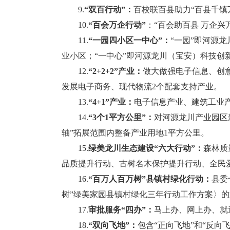
9.
“双百行动”：
百校联百县助力“百县千镇
10.
“百会万企行动”
：“百会助百县 万企兴
11.
“一园四小区一中心”：
“一园”即河源
业小区；“一中心”即河源龙川（宝安）科技创
12.
“2+2+2”产业：
做大做强电子信息、创
发展电子商务、现代物流2个配套支持产业。
13.
“4+1”产业：
电子信息产业、建筑工业
14.
“3个1平方公里”：
对河源龙川产业园区
轴”拓展范围内整备产业用地1平方公里。
15.
绿美龙川生态建设“六大行动”：
森林质
品质提升行动、古树名木保护提升行动、全民
16.
“百万人百万树”县镇村绿化行动：
县委
树”绿美家园县镇村绿化三年行动工作方案〉的通知
17.
审批服务“四办”：
马上办、网上办、就
18.
“双向飞地”：
包含“正向飞地”和“反向