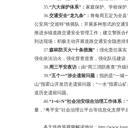
35.
“六大保护体系”：
家庭保护、学校保护
36.
交通安全“龙九条”：
将每周五定为全县
公安局“交巡特”铁骑队；开展多种形式的交通
推进乡镇道路交通安全管理工作；建立警医合作
到达现场；积极主动开展道路交通安全隐患排
37.
森林防灭火“十条措施”：
强化责任落实
强化依法治火，强化督查巡查，强化队伍建设
38.
周三平安夜访：
由“周三消防夜查”升
39.
“五个一”涉企遗留问题：
指的是“一城
山”指霍山开发历史遗留问题；“一水”指霍山矿
道历史遗留问题。
40.
“1+6+N”社会治安综合治理工作体系：
量，“粤平安”社会治理云平台等信息化支撑平
本文件政策视频解读地址：
http://www.long