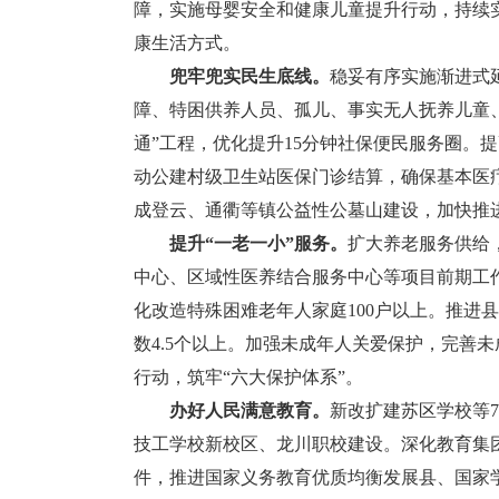
障，实施母婴安全和健康儿童提升行动，持续
康生活方式。
兜牢兜实民生底线。
稳妥有序实施渐进式
障、特困供养人员、孤儿、事实无人抚养儿童、残
通”工程，优化提升15分钟社保便民服务圈。
动公建村级卫生站医保门诊结算，确保基本医
成登云、通衢等镇公益性公墓山建设，加快推
提升“一老一小”服务。
扩大养老服务供给
中心、区域性医养结合服务中心等项目前期工
化改造特殊困难老年人家庭100户以上。推进
数4.5个以上。加强未成年人关爱保护，完善
行动，筑牢“六大保护体系”。
办好人民满意教育。
新改扩建苏区学校等7
技工学校新校区、龙川职校建设。深化教育集
件，推进国家义务教育优质均衡发展县、国家