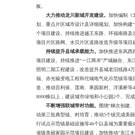
板。
大力推动龙川新城开发建设。
加快编制《龙
划、重点片区城市设计及详细规划。加快构建“
个项目建设。持续推进越王东路、环福南路及
项目片区路网、水贝片区道路改造升级等项目
持续提升县域承载能力。
加快推进东风西
项目建设。持续推进“一江两岸”产城融合、
照明二期工程建设，改造提升县城老旧线路4万米
福、赤光输变电工程和佗城电气化示范镇等项
造，推动百利保、莲南、果园新村、洋溪桥等
8000株以上，建设城市绿地和小公园2个。完
不断增强联城带村功能。
围绕“梯次创建
动第三批典型镇、村培育，推动5个镇完成美丽
行试点示范镇基础设施等46个以县城为重要载
省级美丽家园示范项目建设，加快推动“东江水