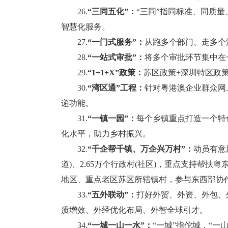
26.
“三同五化”：
“三同”指同标准、同质
智慧化服务。
27.
“一门式服务”：
从跑多个部门、走多个
28.
“一站式审批”：
将多个审批环节集中在
29.
“1+1+X”政策：
苏区政策+深圳特区政
30.
“湾区通”工程：
针对粤港澳企业群众网
递功能。
31.
“一镇一园”：
每个乡镇重点打造一个特
化水平，助力乡村振兴。
32.
“千企帮千镇、万企兴万村”：
动员有意
道)、2.65万个行政村(社区)，重点支持帮
地区、重点老区苏区所辖镇村，参与东西部协
33.
“五外联动”：
打好外贸、外资、外包、
质增效、外经优化布局、外智全球引才。
34.
“一城一山一水”：
“一城”指佗城，“一