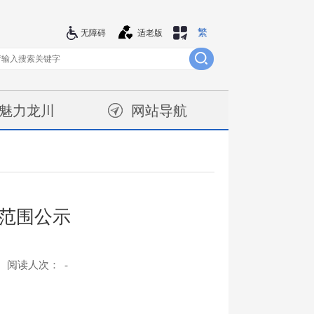
繁
站群导航
无障碍
适老版
魅力龙川
网站导航
范围公示
阅读人次：
-