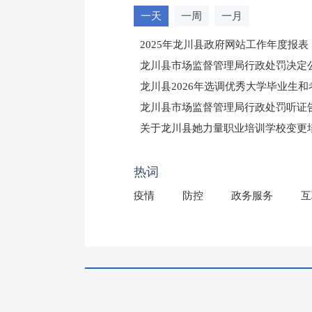
一天
一周
一月
2025年龙川县政府网站工作年度报表
龙川县市场监督管理局行政处罚决定公告
龙川县2026年选调优秀大学毕业生
龙川县市场监督管理局行政处罚听证
（龙市监罚送告〔2026〕71号）
关于龙川县她力量职业培训学校变更
2025年龙川县国有资产事务中心部
热词
疫情
防控
政务服务
互