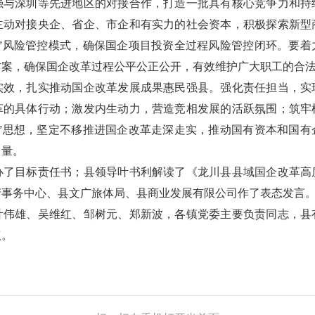
强与深圳等先进地区的对接合作，打造一批具有核心竞争力和持
主动对接央企、省企、市企和有实力的社会资本，积极探索新型
后”风险管控模式，确保国企项目投资全过程风险管控闭环。要着
方案，确保国企改革过程公平公正公开，有效维护广大职工的合
，扎实推动国企改革发展成果惠民强县。强化责任担当，实
革的具体行动；激发内生动力，营造竞相发展的活跃氛围；筑牢
棋”思想，坚定不移推进国企改革走深走实，推动国有资本和国有
力量。
目标责任书；县领导叶书利解读了《龙川县县域国企改革高
产事务中心、县文广旅体局、县商业发展有限公司作了表态发言
雄、吴维红、邹树元、郑新波，各镇党委主要负责同志，县
议。