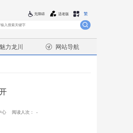
繁
站群导航
无障碍
适老版
魅力龙川
网站导航
开
中心
阅读人次：
-