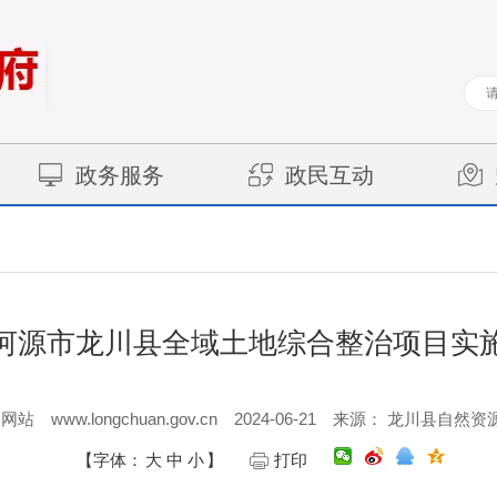
政务服务
政民互动
河源市龙川县全域土地综合整治项目实
www.longchuan.gov.cn
2024-06-21
户网站
来源： 龙川县自然资
【字体：
大
中
小
】
打印