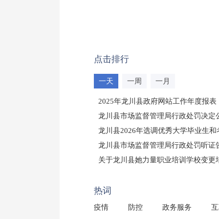
点击排行
一天
一周
一月
2025年龙川县政府网站工作年度报表
龙川县市场监督管理局行政处罚决定公告
龙川县2026年选调优秀大学毕业生
龙川县市场监督管理局行政处罚听证
（龙市监罚送告〔2026〕71号）
关于龙川县她力量职业培训学校变更
2025年龙川县国有资产事务中心部
热词
疫情
防控
政务服务
互