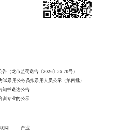
（龙市监罚送告〔2026〕36-70号）
和考试录用公务员拟录用人员公示（第四批）
告知书送达公告
培训专业的公示
门所监管国有企业负责人薪酬信息披露
联网
产业