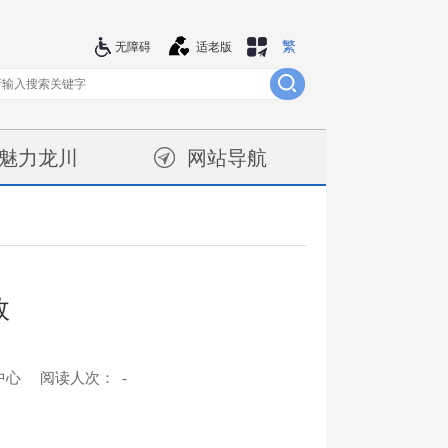
繁
站群导航
无障碍
适老版
魅力龙川
网站导航
效
中心
阅读人次：
-