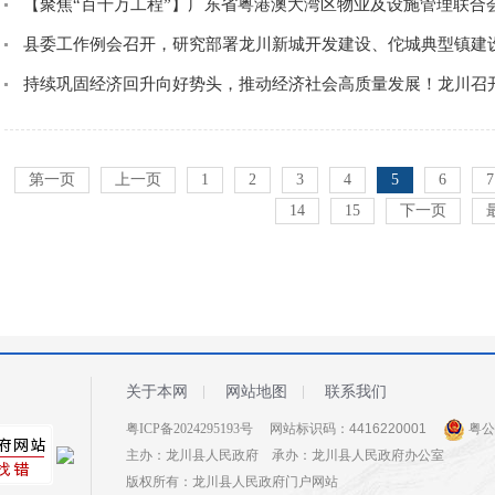
【聚焦“百千万工程”】广东省粤港澳大湾区物业及设施管理联合会
县委工作例会召开，研究部署龙川新城开发建设、佗城典型镇建
持续巩固经济回升向好势头，推动经济社会高质量发展！龙川召开20
第一页
上一页
1
2
3
4
5
6
7
14
15
下一页
关于本网
网站地图
联系我们
粤ICP备2024295193号
网站标识码：4416220001
粤公网
主办：龙川县人民政府 承办：龙川县人民政府办公室
版权所有：龙川县人民政府门户网站