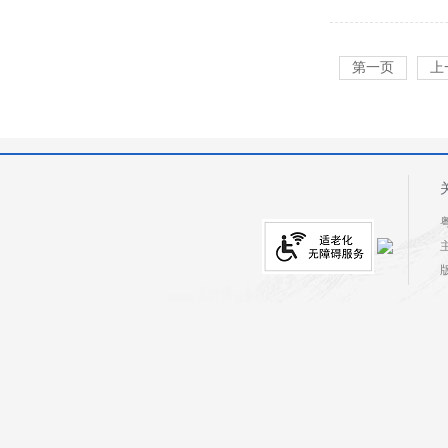
第一页
上
粤