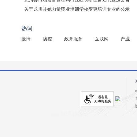
龙川县市场监督管理局行政处罚听证告知书送达公告
（龙市监罚送告〔2026〕71号）
关于龙川县她力量职业培训学校变更培训专业的公示
2025年龙川县国有资产事务中心部门所监管国有企业负
热词
疫情
防控
政务服务
互联网
产业
粤