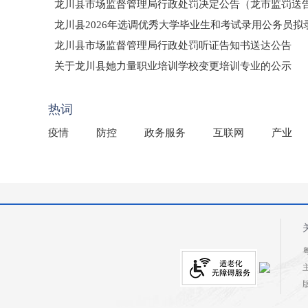
龙川县市场监督管理局行政处罚决定公告（龙市监罚送告〔2
龙川县2026年选调优秀大学毕业生和考试录用公务员
龙川县市场监督管理局行政处罚听证告知书送达公告
（龙市监罚送告〔2026〕71号）
关于龙川县她力量职业培训学校变更培训专业的公示
2025年龙川县国有资产事务中心部门所监管国有企业负
热词
疫情
防控
政务服务
互联网
产业
粤