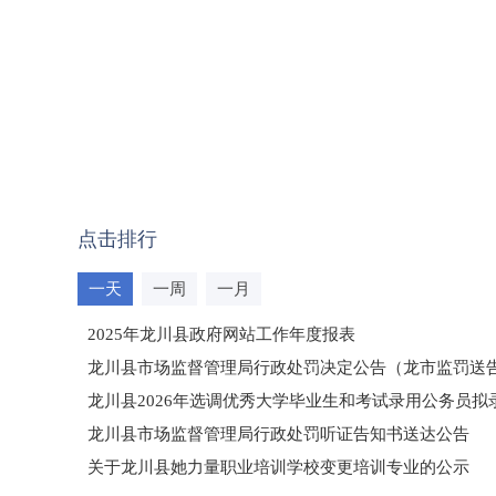
点击排行
一天
一周
一月
2025年龙川县政府网站工作年度报表
龙川县市场监督管理局行政处罚决定公告（龙市监罚送告〔2
龙川县2026年选调优秀大学毕业生和考试录用公务员
龙川县市场监督管理局行政处罚听证告知书送达公告
（龙市监罚送告〔2026〕71号）
关于龙川县她力量职业培训学校变更培训专业的公示