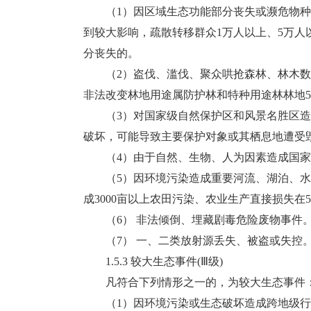
（1）因区域生态功能部分丧失或濒危物种
到较大影响，疏散转移群众1万人以上、5万人
分丧失的。
（2）盗伐、滥伐、聚众哄抢森林、林木数量达1
非法改变林地用途属防护林和特种用途林林地500-
（3）对国家级自然保护区和风景名胜区造
破坏，可能导致主要保护对象或其栖息地遭受
（4）由于自然、生物、人为因素造成国家
（5）因环境污染造成重要河流、湖泊、水
成3000亩以上农田污染、农业生产直接损失
（6） 非法倾倒、埋藏剧毒危险废物事件
（7） 一、二类放射源丢失、被盗或失控
1.5.3 较大生态事件(Ⅲ级)
凡符合下列情形之一的，为较大生态事件
（1）因环境污染或生态破坏造成跨地级行政