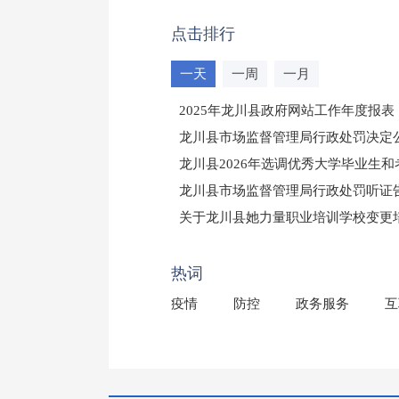
点击排行
一天
一周
一月
2025年龙川县政府网站工作年度报表
龙川县市场监督管理局行政处罚决定公告
龙川县2026年选调优秀大学毕业生
龙川县市场监督管理局行政处罚听证
（龙市监罚送告〔2026〕71号）
关于龙川县她力量职业培训学校变更
2025年龙川县国有资产事务中心部
热词
疫情
防控
政务服务
互