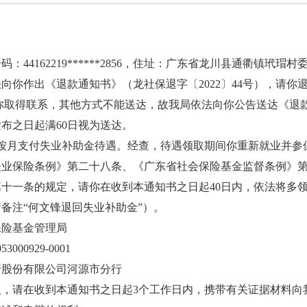
162219******2856，住址：广东省龙川县通衢镇玳瑁村
法向你作出《退款通知书》（龙社保退字〔2022〕44号），请
法与你取得联系，其他方式不能送达，故我局依法向你公告送达《退
自发布之日起满60日视为送达。
局按月支付失业补助金待遇。经查，待遇领取期间你重新就业并参
失业保险条例》第二十八条、《广东省社会保险基金监督条例》
十一条的规定，请你在收到本通知书之日起40日内，依法将多领取
备注“何文锋退回失业补助金”）。
险基金管理局
00929-0001
股份有限公司河源市分行
请在收到本通知书之日起3个工作日内，携带有关证据材料向