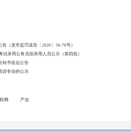
（龙市监罚送告〔2026〕36-70号）
和考试录用公务员拟录用人员公示（第四批）
告知书送达公告
培训专业的公示
门所监管国有企业负责人薪酬信息披露
联网
产业