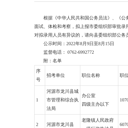
根据《中华人民共和国公务员法》、《公务员
面试、体检和考察，拟上报市委组织部审批录
对拟录用人员有异议的，请向县委组织部公务
公示时间：2022年8月9日至8月15日
监督电话： 0762-6992772
附：名单
序
招考单位
职位名称
职
号
河源市龙川县城
办公室
1
市管理和综合执
107
四级主办以下
法局
老隆镇人民政府
2
河源市龙川县
607