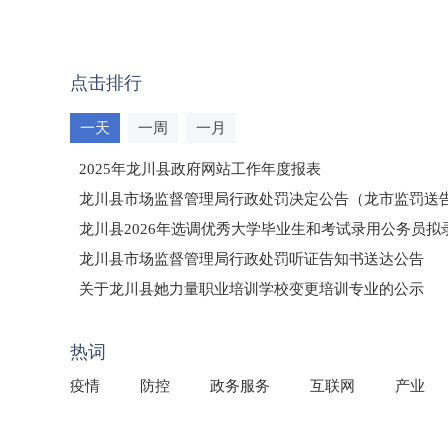
点击排行
一天
一周
一月
2025年龙川县政府网站工作年度报表
龙川县市场监督管理局行政处罚决定公告（龙市监罚送告〔2
龙川县2026年选调优秀大学毕业生和考试录用公务员
龙川县市场监督管理局行政处罚听证告知书送达公告
（龙市监罚送告〔2026〕71号）
关于龙川县她力量职业培训学校变更培训专业的公示
2025年龙川县国有资产事务中心部门所监管国有企业负
热词
疫情
防控
政务服务
互联网
产业