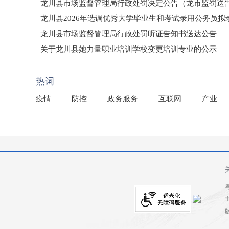
龙川县市场监督管理局行政处罚决定公告（龙市监罚送告〔2
龙川县2026年选调优秀大学毕业生和考试录用公务员
龙川县市场监督管理局行政处罚听证告知书送达公告
（龙市监罚送告〔2026〕71号）
关于龙川县她力量职业培训学校变更培训专业的公示
2025年龙川县国有资产事务中心部门所监管国有企业负
热词
疫情
防控
政务服务
互联网
产业
粤