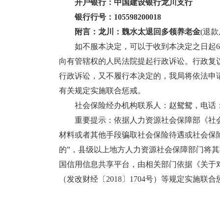
开户银行：
中国建设银行龙川支行
银行行号：
105598200018
附言：龙川：
魏水太
退回多领养老金
(退
如不服本决定，可以于收到本决定之日起60
向有管辖权的人民法院提起行政诉讼。行政复
行政诉讼，又不履行本决定的，我局将依法申
有关规定实施联合惩戒。
社会保险经办机构联系人：赵鸳鸳，电话：0762
重要提示：依据人力资源社会保障部《社会
材料或者其他手段骗取社会保险待遇或社会保险
的”，县级以上地方人力资源社会保障部门将
国信用信息共享平台，由相关部门依据《关于
（发改财经〔2018〕1704号）等规定实施联合