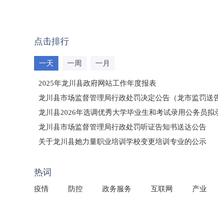
点击排行
一天
一周
一月
2025年龙川县政府网站工作年度报表
龙川县市场监督管理局行政处罚决定公告（龙市监罚送告〔2
龙川县2026年选调优秀大学毕业生和考试录用公务员
龙川县市场监督管理局行政处罚听证告知书送达公告
（龙市监罚送告〔2026〕71号）
关于龙川县她力量职业培训学校变更培训专业的公示
2025年龙川县国有资产事务中心部门所监管国有企业负
热词
疫情
防控
政务服务
互联网
产业