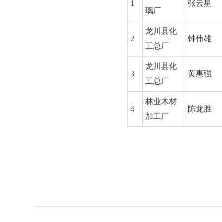
1
张云星
璃厂
龙川县化
2
钟伟雄
工总厂
龙川县化
3
黄惠强
工总厂
林业木材
4
陈龙胜
加工厂