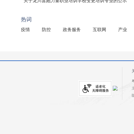
（龙市监罚送告〔2026〕71号）
关于龙川县她力量职业培训学校变更培训专业的公示
2025年龙川县国有资产事务中心部门所监管国有企业负
热词
疫情
防控
政务服务
互联网
产业
粤