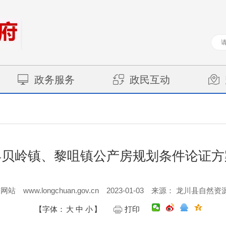
政务服务
政民互动
县贝岭镇、黎咀镇公产房规划条件论证方
www.longchuan.gov.cn
2023-01-03
户网站
来源： 龙川县自然资
【字体：
大
中
小
】
打印