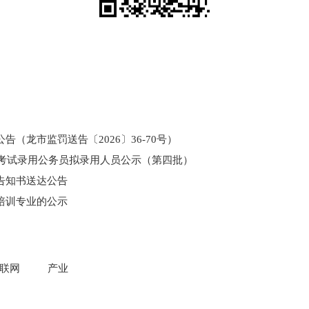
（龙市监罚送告〔2026〕36-70号）
和考试录用公务员拟录用人员公示（第四批）
告知书送达公告
培训专业的公示
门所监管国有企业负责人薪酬信息披露
联网
产业