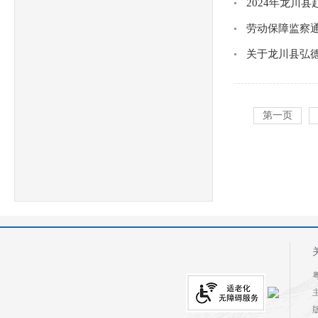
2024年龙川
劳动保障监察通
关于龙川县弘
第一页
粤