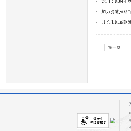
龙川：以时不
加力提速推动“
县长朱以威到黎
第一页
粤