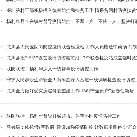
深圳驻村干部积极投入统筹防控和扶贫工作 情系贫困村防疫扶贫“
杨利华县长在镇村督导疫情防控：不漏一户，不落一人，坚决打
龙川县人民医院向防控疫情联合检疫站 工作人员赠送中药汤 共筑
龙川县把“堡垒”设在疫情防控最前沿 17个联合检疫站成立临时党
联防联控！杨利华深入一线督导疫情防控工作
守护人民群众生命安全！黄添胜深入基层一线调研检查疫情防控
龙川全力做好受灾房屋修复重建工作 186户“全倒户”新春住新居
联防联控！杨利华督导县城超市、住宅小区疫情防控工作
马兴瑞：依托“数字政府”建设加强疫情防控 让数据多跑路 让群